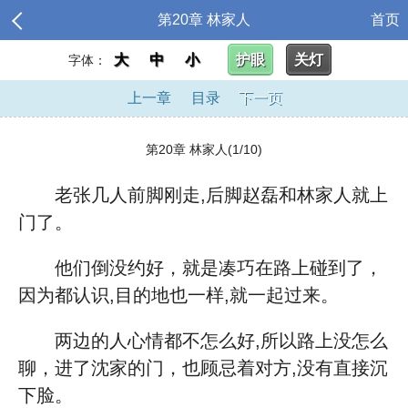
第20章 林家人
首页
大
中
小
护眼
关灯
字体：
上一章
目录
下一页
第20章 林家人(1/10)
老张几人前脚刚走,后脚赵磊和林家人就上
门了。
他们倒没约好，就是凑巧在路上碰到了，
因为都认识,目的地也一样,就一起过来。
两边的人心情都不怎么好,所以路上没怎么
聊，进了沈家的门，也顾忌着对方,没有直接沉
下脸。