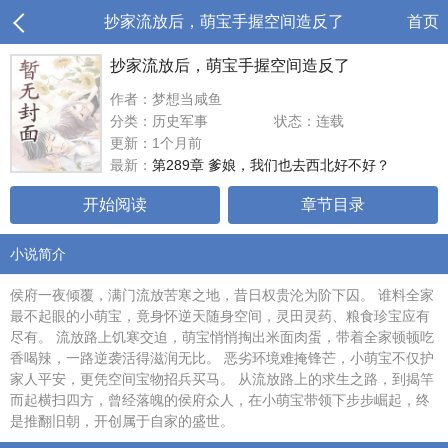
抄家流放后，萌宝手握空间造反了
首页
抄家流放后，萌宝手握空间造反了
作者：梦想当咸鱼
分类：历史军事
状态：连载
更新：1个月前
最新：
第289章 爹娘，我们也去西北好不好？
开始阅读
章节目录
小说简介
侯府一夜倾覆，满门流放苦寒之地，昔日权贵沦为阶下囚。 谁料全家
最不起眼的小萌宝，竟身怀逆天随身空间，灵田灵药、粮食珍宝应有
尽有。 流放路上饥寒交迫，萌宝悄悄掏出米面肉蛋，带着全家顿顿吃
香喝辣，一路逆袭活得滋润无比。 恶劣环境难掩锋芒，小萌宝不仅护
家人平安，更凭空间宝物招兵买马。 从流放路上的求生之路，到揭竿
而起横扫四方，曾经落魄的侯府众人，在小萌宝带领下步步崛起，终
是推翻旧朝，开创属于自家的盛世。