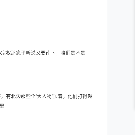
秦宗权那疯子听说又要南下，咱们是不是
，有北边那些个‘大人物’顶着。他们打得越
里