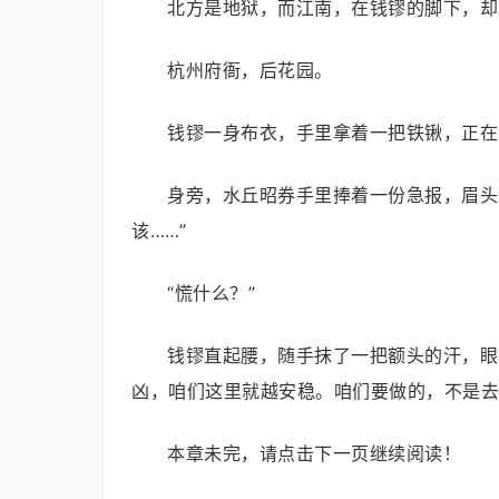
北方是地狱，而江南，在钱镠的脚下，却
杭州府衙，后花园。
钱镠一身布衣，手里拿着一把铁锹，正在
身旁，水丘昭券手里捧着一份急报，眉头
该……”
“慌什么？”
钱镠直起腰，随手抹了一把额头的汗，眼
凶，咱们这里就越安稳。咱们要做的，不是去
本章未完，请点击下一页继续阅读！