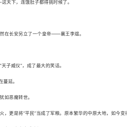
—这天下，连饿肚子都得挑时候了。
然在长安另立了一个皇帝——襄王李煴。
“天子威仪”，成了最大的笑话。
在蔓延。
犹如恶魔转世。
火，更是将“平民”当成了军粮。原本繁华的中原大地，如今变