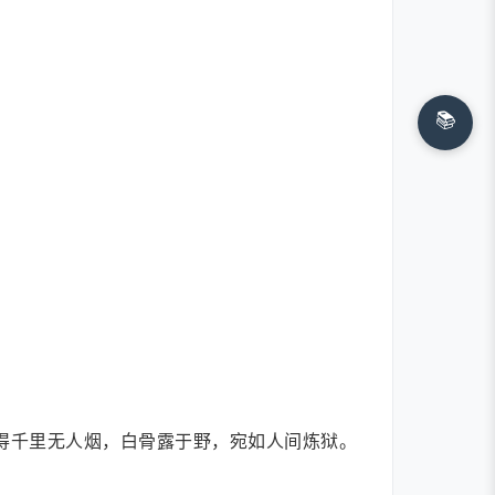
📚
得千里无人烟，白骨露于野，宛如人间炼狱。