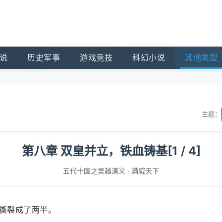
说
历史军事
游戏竞技
科幻小说
其他类型
主题：
第八章 双皇并立，铁血铸基[1 / 4]
五代十国之吴越演义
·
满威天下
被撕裂成了两半。