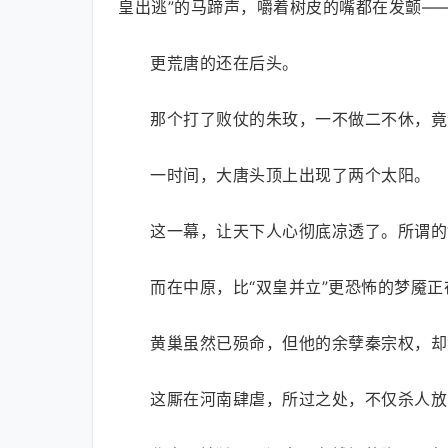
皇出逃”的马蹄声，嚼着树皮的嘴都在发颤—
更荒唐的还在后头。
那个打了败仗的朱玫，一不做二不休，竟
一时间，大唐头顶上出现了两个太阳。
这一幕，让天下人心彻底凉透了。所谓的
而在中原，比“双皇并立”更恐怖的梦魇正
黄巢虽然已殒命，但他的余孽秦宗权，却
这厮在河南肆虐，所过之处，不仅杀人放