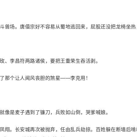
斗兽场。唐僖宗好不容易从蜀地逃回来，屁股还没把龙椅坐热
玫、李昌符两路诸侯，要把王重荣生吞活剥。
了那个让人闻风丧胆的煞星——李克用！
就像是麦子遇到了镰刀，兵败如山倒，哭爹喊娘。
凤翔。长安城再次被抛弃，任由乱兵劫掠。百姓躲在断墙后啃树