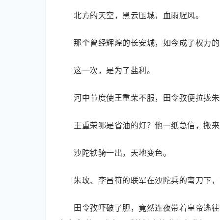
北方的天空，黑云压城，血雨腥风。
那个曾经辉煌的长安城，如今成了权力的
这一次，是为了盐利。
河中节度使王重荣不服，田令孜便拉拢朱
王重荣哪是省油的灯？他一纸急信，搬来
沙陀铁骑一出，天地变色。
朱玫、李昌符的联军在沙陀兵的弯刀下，
田令孜吓破了胆，竟然连夜带着皇帝逃往