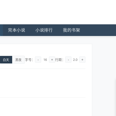
完本小说
小说排行
我的书架
字号：
-
+
行距：
-
+
16
2.0
白天
黑夜