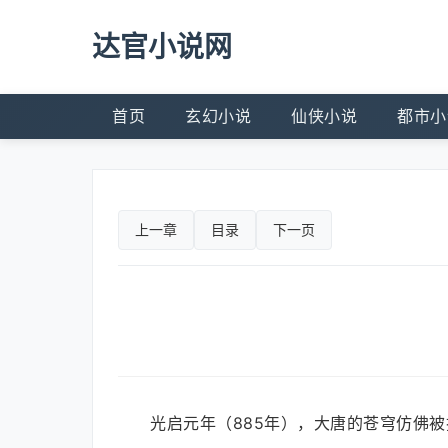
达官小说网
首页
玄幻小说
仙侠小说
都市小
上一章
目录
下一页
光启元年（885年），大唐的苍穹仿佛