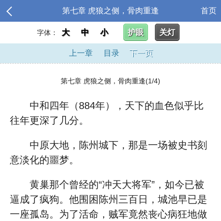
第七章 虎狼之侧，骨肉重逢
首页
大
中
小
护眼
关灯
字体：
上一章
目录
下一页
第七章 虎狼之侧，骨肉重逢(1/4)
中和四年（884年），天下的血色似乎比
往年更深了几分。
中原大地，陈州城下，那是一场被史书刻
意淡化的噩梦。
黄巢那个曾经的“冲天大将军”，如今已被
逼成了疯狗。他围困陈州三百日，城池早已是
一座孤岛。为了活命，贼军竟然丧心病狂地做