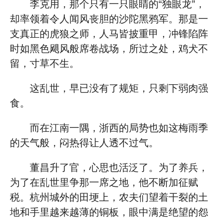
李克用，那个只有一只眼睛的“独眼龙”，
却率领着令人闻风丧胆的沙陀黑鸦军。那是一
支真正的虎狼之师，人马皆披重甲，冲锋陷阵
时如黑色飓风般席卷战场，所过之处，鸡犬不
留，寸草不生。
这乱世，早已没有了规矩，只剩下弱肉强
食。
而在江南一隅，浙西的局势也如这梅雨季
的天气般，闷热得让人透不过气。
董昌升了官，心思也活泛了。为了养兵，
为了在乱世里争那一席之地，他不断加征赋
税。杭州城外的田埂上，农夫们望着干裂的土
地和手里越来越薄的铜板，眼中满是绝望的怨