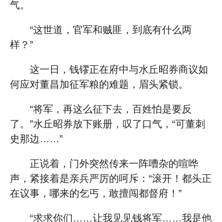
气。
“这世道，官军和贼匪，到底有什么两
样？”
这一日，钱镠正在府中与水丘昭券商议如
何应对董昌加征军粮的难题，眉头紧锁。
“将军，再这么征下去，百姓怕是要反
了。”水丘昭券放下账册，叹了口气，“可董刺
史那边……”
正说着，门外突然传来一阵嘈杂的喧哗
声，紧接着是亲兵严厉的呵斥：“滚开！都头正
在议事，哪来的乞丐，敢擅闯都督府！”
“求求你们……让我见见钱将军……我是他