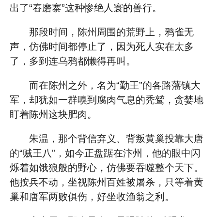
出了“舂磨寨”这种惨绝人寰的兽行。
那段时间，陈州周围的荒野上，鸦雀无
声，仿佛时间都停止了，因为死人实在太多
了，多到连乌鸦都懒得再叫。
而在陈州之外，名为“勤王”的各路藩镇大
军，却犹如一群嗅到腐肉气息的秃鹫，贪婪地
盯着陈州这块肥肉。
朱温，那个背信弃义、背叛黄巢投靠大唐
的“贼王八”，如今正盘踞在汴州，他的眼中闪
烁着如饿狼般的野心，仿佛要吞噬整个天下。
他按兵不动，坐视陈州百姓被屠杀，只等着黄
巢和唐军两败俱伤，好坐收渔翁之利。