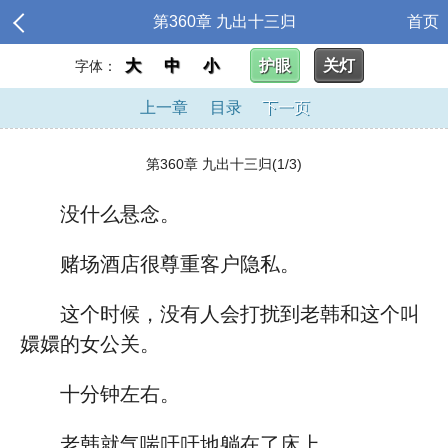
第360章 九出十三归
首页
大
中
小
护眼
关灯
字体：
上一章
目录
下一页
第360章 九出十三归(1/3)
没什么悬念。
赌场酒店很尊重客户隐私。
这个时候，没有人会打扰到老韩和这个叫
嬛嬛的女公关。
十分钟左右。
老韩就气喘吁吁地躺在了床上。