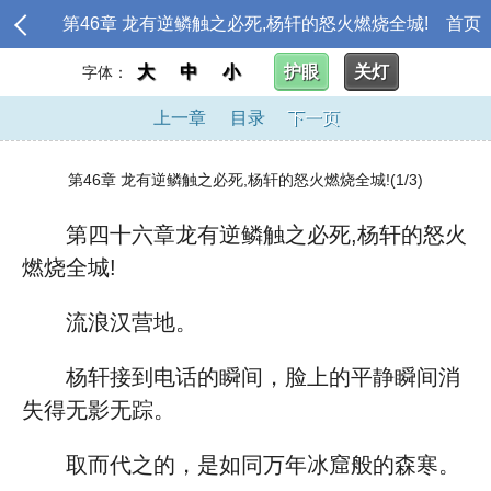
第46章 龙有逆鳞触之必死,杨轩的怒火燃烧全城!
首页
大
中
小
护眼
关灯
字体：
上一章
目录
下一页
第46章 龙有逆鳞触之必死,杨轩的怒火燃烧全城!(1/3)
第四十六章龙有逆鳞触之必死,杨轩的怒火
燃烧全城!
流浪汉营地。
杨轩接到电话的瞬间，脸上的平静瞬间消
失得无影无踪。
取而代之的，是如同万年冰窟般的森寒。