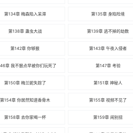
第134章 梅森陷入呆滞
第135章 身陷险境
第138章 蛊虫大战
第139章 逃不掉的劫数
第142章 你够狠
第143章 午夜入侵者
146章 我不狠点早被你们玩死了
第147章 考验
第150章 梅兰妮失踪了
第151章 神秘人
第154章 你居然知道香骨木
第155章 视频不见了
第158章 去你家喝一杯
第159章 闹别扭