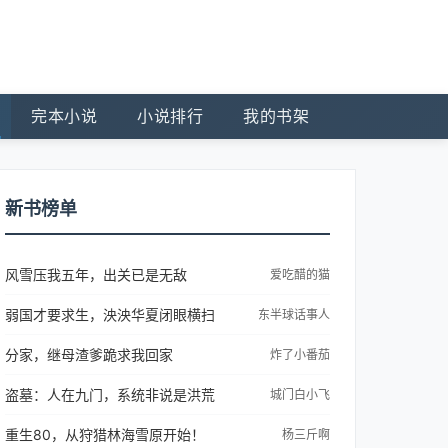
完本小说
小说排行
我的书架
新书榜单
风雪压我五年，出关已是无敌
爱吃醋的猫
弱国才要求生，泱泱华夏闭眼横扫
东半球话事人
分家，继母渣爹跪求我回家
炸了小番茄
盗墓：人在九门，系统非说是洪荒
城门白小飞
重生80，从狩猎林海雪原开始！
杨三斤啊