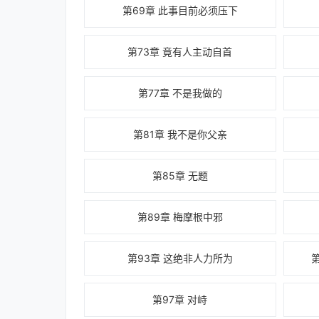
第69章 此事目前必须压下
第73章 竟有人主动自首
第77章 不是我做的
第81章 我不是你父亲
第85章 无题
第89章 梅摩根中邪
第93章 这绝非人力所为
第97章 对峙