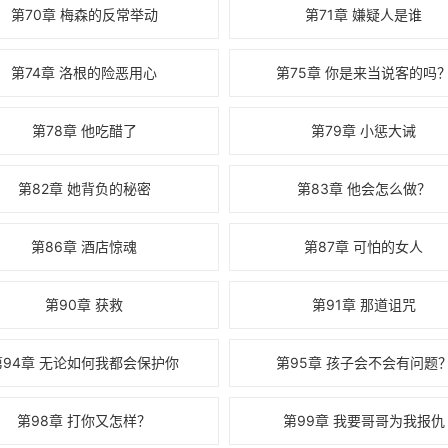
第70章 梅森的反常举动
第71章 嫌疑人是谁
第74章 洛根的险恶用心
第75章 你是来当说客的吗
第78章 他吃醋了
第79章 小惩大诫
第82章 她背负的秘密
第83章 他会怎么做？
第86章 酒店惊魂
第87章 可怕的女人
第90章 获救
第91章 那道诅咒
第94章 无论如何我都会保护你
第95章 孩子会不会有问题
第98章 打你又怎样？
第99章 我要哥哥为我报仇