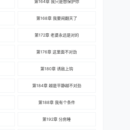
第164章 我只是想保护你
第168章 我要闹翻天了
第172章 老婆永远是对的
第176章 这里面不对劲
第180章 诱敌上钩
来
第184章 越是平静越不对劲
第188章 我有个条件
第192章 分房睡