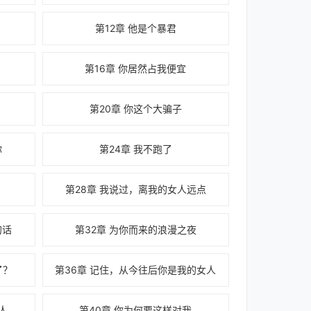
第12章 他是个暴君
第16章 你居然占我便宜
第20章 你这个大骗子
你
第24章 我不跑了
第28章 我说过，离我的女人远点
的话
第32章 为你而来的浪漫之夜
了？
第36章 记住，从今往后你是我的女人
人
第40章 你为何要这样对我