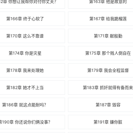
62章 你想让我帮你对付你丈夫？
第163章 他是故意的
第166章 终于心软了
第167章 给我跪榴莲
第170章 这么不靠谱
第171章 献殷勤
第174章 你是灾星
第175章 那个贱人倒自在
第178章 我来处理她
第179章 我会全程监督
第182章 她才不上当
第183章 抓奸就得有备而
第186章 就这点能耐吗？
第187章 毁容
第190章 你还说你们俩没事？
第191章 嫌你脏