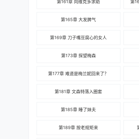
第161章 向维克多求助
第1
第165章 大发脾气
第169章 刀子嘴豆腐心的女人
第173章 探望梅森
第177章 难道是梅兰妮回来了？
第181章 文森特落入圈套
第185章 睡了妹夫
第189章 按老规矩来