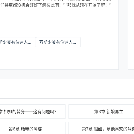
们甚至都没机会好好了解彼此啊！” “那就从现在开始了解！”
万斯少爷有位迷人的妻子吗
万斯少爷有位迷人的妻子是谁
章 姐姐的替身——这有问题吗？
第3章 新娘易主
第6章 糟糕的睡姿
第7章 很甜，是他喜欢的味