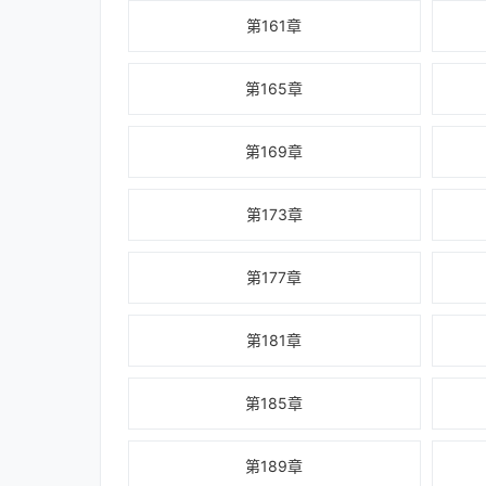
第161章
第165章
第169章
第173章
第177章
第181章
第185章
第189章