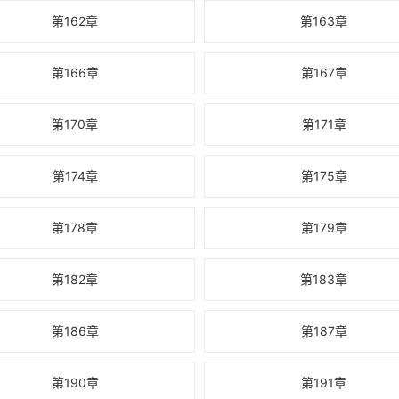
第162章
第163章
第166章
第167章
第170章
第171章
第174章
第175章
第178章
第179章
第182章
第183章
第186章
第187章
第190章
第191章