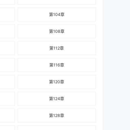
第104章
第108章
第112章
第116章
第120章
第124章
第128章