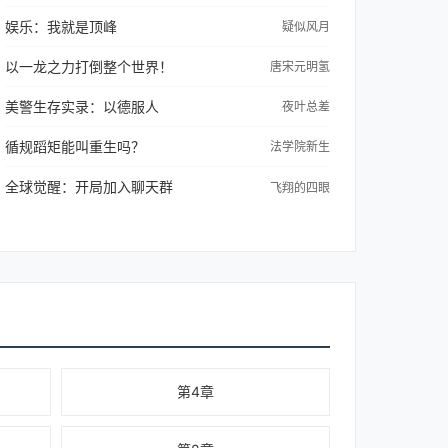
娱乐：我就是顶峰
疑似风月
以一龙之力打倒整个世界！
唐宋元明氢
美警生存实录：以德服人
夜叶总差
循规蹈矩能叫重生吗？
法学院新生
全球觉醒：开局加入聊天群
飞翔的四眼
第4章