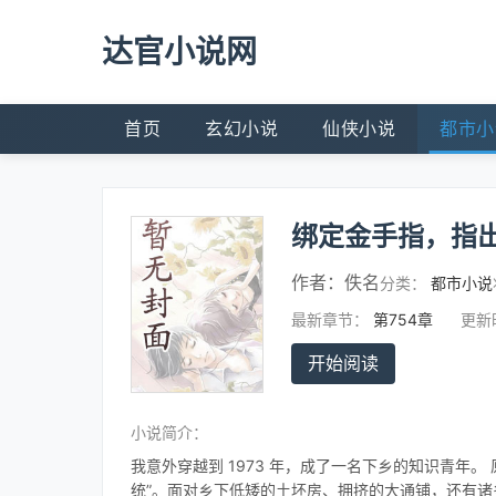
达官小说网
首页
玄幻小说
仙侠小说
都市小
绑定金手指，指
作者：
佚名
分类：
都市小说
最新章节：
第754章
更新
开始阅读
小说简介：
我意外穿越到 1973 年，成了一名下乡的知识青年。
统”。面对乡下低矮的土坯房、拥挤的大通铺，还有诸