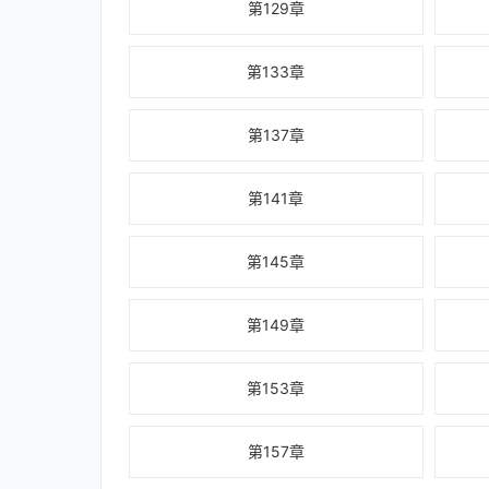
第129章
第133章
第137章
第141章
第145章
第149章
第153章
第157章