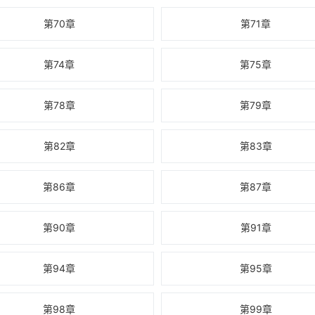
第70章
第71章
第74章
第75章
第78章
第79章
第82章
第83章
第86章
第87章
第90章
第91章
第94章
第95章
第98章
第99章