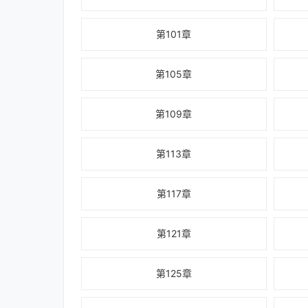
第101章
第105章
第109章
第113章
第117章
第121章
第125章