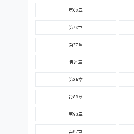
第69章
第73章
第77章
第81章
第85章
第89章
第93章
第97章