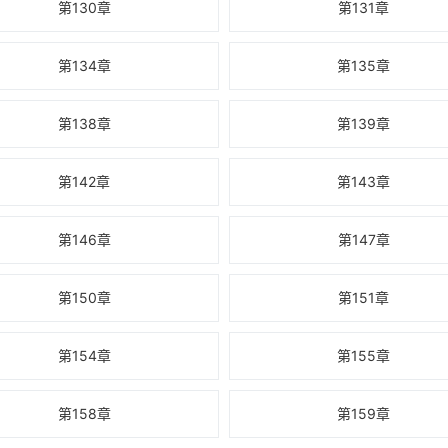
第130章
第131章
第134章
第135章
第138章
第139章
第142章
第143章
第146章
第147章
第150章
第151章
第154章
第155章
第158章
第159章