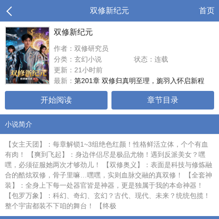
双修新纪元
首页
双修新纪元
作者：双修研究员
分类：玄幻小说
状态：连载
更新：21小时前
最新：
第201章 双修归真明至理，旎羽入怀启新程
开始阅读
章节目录
小说简介
【女主天团】：每章解锁1~3组绝色红颜！性格鲜活立体，个个有血
有肉！ 【爽到飞起】：身边伴侣尽是极品尤物！遇到反派美女？嘿
嘿，必须征服她两次才够劲儿！ 【双修奥义】：表面是科技与修炼融
合的酷炫双修，骨子里嘛…嘿嘿，实则血脉交融的真双修！ 【全套神
装】：全身上下每一处器官皆是神器，更是独属于我的本命神器！
【包罗万象】：科幻、奇幻、玄幻？古代、现代、未来？统统包揽！
整个宇宙都装不下咱的舞台！ 【终极