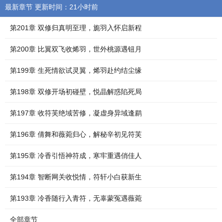
最新章节 更新时间：21小时前
第201章 双修归真明至理，旎羽入怀启新程
第200章 比翼双飞收烯羽，世外桃源遇钮月
第199章 生死情欲试灵翼，烯羽赴约结尘缘
第198章 双修开场初碰壁，悦晶解惑陷死局
第197章 收符芙绝域苦修，凝虚身异域逢鹛
第196章 倩舞和薇菀归心，解秘辛初见符芙
第195章 冷香引悟神符成，寒牢重遇俏佳人
第194章 智断网关收悦情，符轩小白获新生
第193章 冷香随行入青符，无辜蒙冤遇薇菀
全部章节