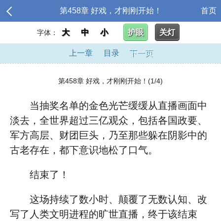
第458章 好戏，才刚刚开始！
首页
大
中
小
护眼
关灯
字体：
上一章
目录
下一页
第458章 好戏，才刚刚开始！(1/4)
当抽奖名单的金色光芒缓缓从直播画面中
淡去，全世界超过三亿观众，包括各国政要、
军方高层、财团巨头，乃至那些躲在阴影中的
古老存在，都下意识地松了口气。
结束了！
这场持续了数小时、颠覆了无数认知、改
写了人类文明进程的旷世直播，终于该结束