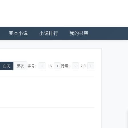
完本小说
小说排行
我的书架
字号：
-
+
行距：
-
+
16
2.0
白天
黑夜