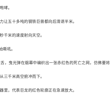
咆哮。
力让五十多吨的钢铁巨兽都向后滑退半米。
秒千米的速度射向天空。
始嘶吼。
吐火舌，曳光弹在烟幕中编织出一张赤红色的死亡之网，仿佛要
从三千米高空俯冲而下。
器里，代表巨龙的红色轮廓正在急速放大。