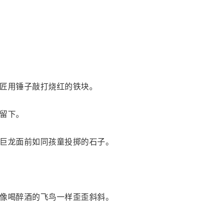
匠用锤子敲打烧红的铁块。
留下。
巨龙面前如同孩童投掷的石子。
像喝醉酒的飞鸟一样歪歪斜斜。