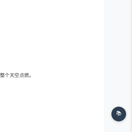
将整个天空点燃。
📚