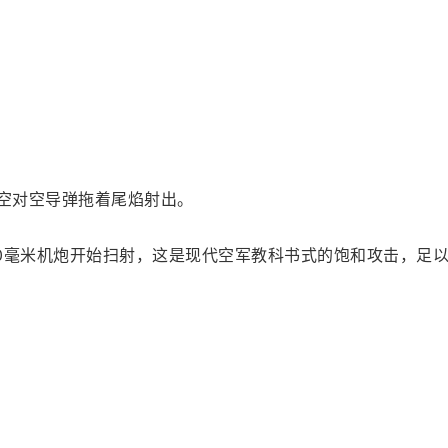
”空对空导弹拖着尾焰射出。
0毫米机炮开始扫射，这是现代空军教科书式的饱和攻击，足