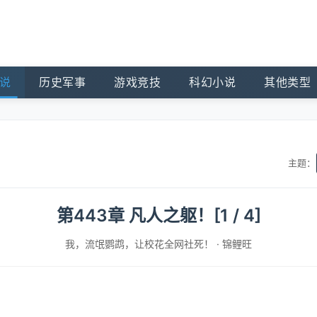
说
历史军事
游戏竞技
科幻小说
其他类型
主题：
第443章 凡人之躯！[1 / 4]
我，流氓鹦鹉，让校花全网社死！
·
锦鲤旺