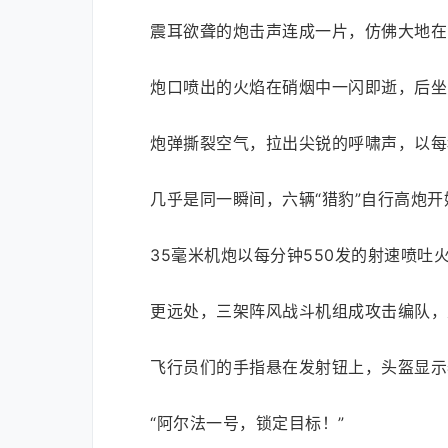
震耳欲聋的炮击声连成一片，仿佛大地在
炮口喷出的火焰在硝烟中一闪即逝，后坐
炮弹撕裂空气，拉出尖锐的呼啸声，以每
几乎是同一瞬间，六辆“猎豹”自行高炮开
35毫米机炮以每分钟550发的射速喷
更远处，三架阵风战斗机组成攻击编队，
飞行员们的手指悬在发射钮上，头盔显示
“阿尔法一号，锁定目标！”