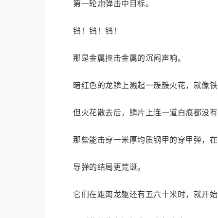
第一轮炮弹击中目标。
铛！铛！铛！
那是金属撞击金属的沉闷声响。
暗红色的龙鳞上溅起一簇簇火花，就像铁
但火花散去后，鳞片上连一道白痕都没有
那些能击穿一米厚均质钢甲的穿甲弹，在
导弹的结局更荒诞。
它们在距离龙躯还有五六十米时，就开始