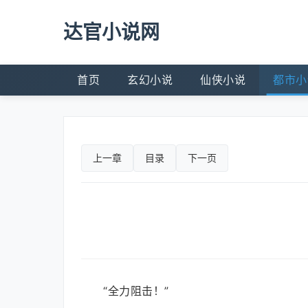
达官小说网
首页
玄幻小说
仙侠小说
都市小
上一章
目录
下一页
“全力阻击！”