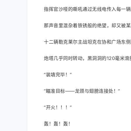
指挥官沙哑的嘶吼通过无线电传入每一辆
那声音里混杂着铁锈般的绝望，却又被某
十二辆勒克莱尔主战坦克在协和广场东侧
炮塔几乎同时转动，黑洞洞的120毫米
“装填完毕！”
“瞄准目标——龙颈与翅膀连接处！”
“开火！！！”
轰！轰！轰！