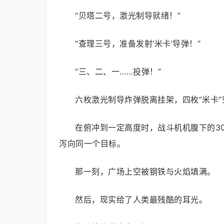
“贝塔二号，激光制导就绪！”
“查理三号，准备发射‘米卡’导弹！”
“三、二、一……投弹！”
六枚激光制导炸弹脱离挂架，四枚“米卡
在俯冲到一定高度时，战斗机机腹下的3
泻向同一个目标。
那一刻，广场上空被钢铁与火焰填满。
然后，现实给了人类最残酷的耳光。