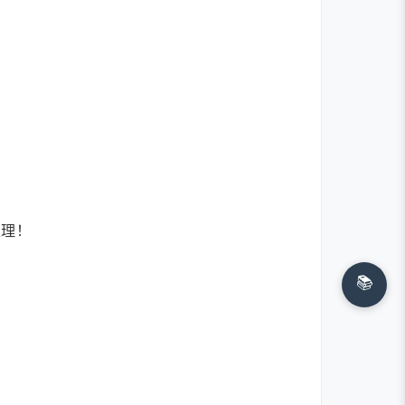
处理！
📚