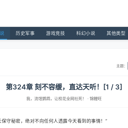
说
历史军事
游戏竞技
科幻小说
其他类型
主题：
第324章 刻不容缓，直达天听！[1 / 3]
我，流氓鹦鹉，让校花全网社死！
·
锦鲤旺
长保守秘密，绝对不向任何人透露今天看到的事情！”