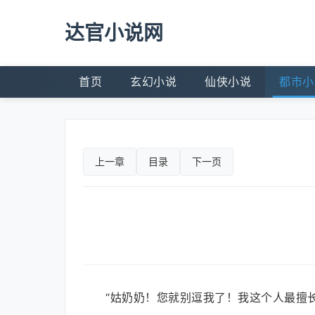
达官小说网
首页
玄幻小说
仙侠小说
都市小
上一章
目录
下一页
“姑奶奶！您就别逗我了！我这个人最擅