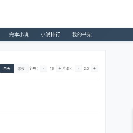
完本小说
小说排行
我的书架
字号：
-
+
行距：
-
+
16
2.0
白天
黑夜