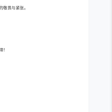
的敬畏与紧张。
滞！