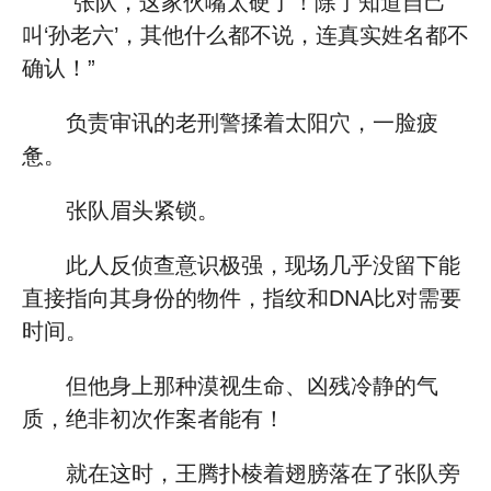
“张队，这家伙嘴太硬了！除了知道自己
叫‘孙老六’，其他什么都不说，连真实姓名都不
确认！”
负责审讯的老刑警揉着太阳穴，一脸疲
惫。
张队眉头紧锁。
此人反侦查意识极强，现场几乎没留下能
直接指向其身份的物件，指纹和DNA比对需要
时间。
但他身上那种漠视生命、凶残冷静的气
质，绝非初次作案者能有！
就在这时，王腾扑棱着翅膀落在了张队旁