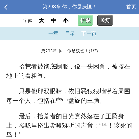
第293章 你，你是妖怪！
首页
大
中
小
护眼
关灯
字体：
上一章
目录
下一页
第293章 你，你是妖怪！(1/3)
拾荒者被彻底制服，像一头困兽，被按在
地上喘着粗气。
只是他那双眼睛，依旧恶狠狠地瞪着周围
每一个人，包括在空中盘旋的王腾。
最后，拾荒者的目光竟然落在了王腾身
上，喉咙里挤出嘶哑难听的声音：“鸟！该死的
鸟！”