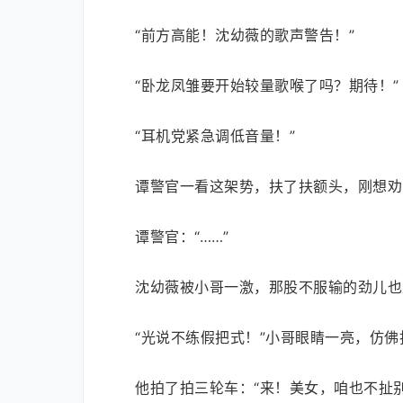
“前方高能！沈幼薇的歌声警告！”
“卧龙凤雏要开始较量歌喉了吗？期待！”
“耳机党紧急调低音量！”
谭警官一看这架势，扶了扶额头，刚想劝
谭警官：“……”
沈幼薇被小哥一激，那股不服输的劲儿也
“光说不练假把式！”小哥眼睛一亮，仿
他拍了拍三轮车：“来！美女，咱也不扯别