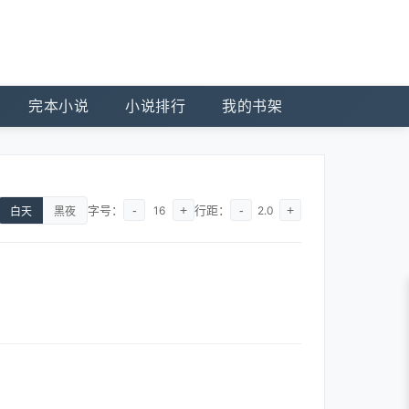
完本小说
小说排行
我的书架
字号：
-
+
行距：
-
+
16
2.0
白天
黑夜