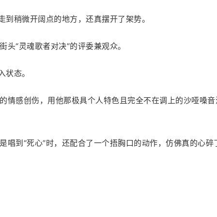
，走到稍微开阔点的地方，还真摆开了架势。
街头“灵魂歌者对决”的评委兼观众。
入状态。
的情感创伤，用他那极具个人特色且完全不在调上的沙哑嗓音深
是唱到“死心”时，还配合了一个捂胸口的动作，仿佛真的心碎