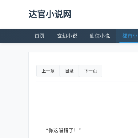
达官小说网
首页
玄幻小说
仙侠小说
都市小
上一章
目录
下一页
“你这唱错了！”