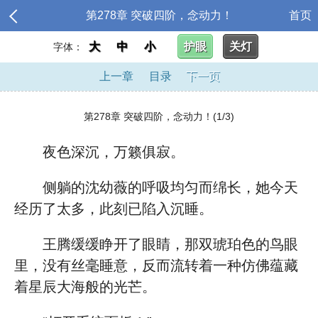
第278章 突破四阶，念动力！
首页
大
中
小
护眼
关灯
字体：
上一章
目录
下一页
第278章 突破四阶，念动力！(1/3)
夜色深沉，万籁俱寂。
侧躺的沈幼薇的呼吸均匀而绵长，她今天
经历了太多，此刻已陷入沉睡。
王腾缓缓睁开了眼睛，那双琥珀色的鸟眼
里，没有丝毫睡意，反而流转着一种仿佛蕴藏
着星辰大海般的光芒。