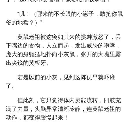
“叽！（哪来的不长眼的小崽子，敢抢你鼠
爷的地盘？）”
黄鼠老祖被这突如其来的挑衅激怒了，丢
下嘴边的食物，人立而起，发出威胁的咆哮，
庞大的身躯猛地扑向小灰鼠，张开的大嘴里露
出尖锐的黄板牙。
若是以前的小灰，见到这阵仗早就吓瘫
了。
但此刻，它只觉得体内灵能流转，四肢充
满了力量，头脑异常清晰冷静，连黄鼠老祖的
动作，都变得缓慢起来！