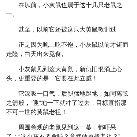
在以前，小灰鼠也属于这十几只老鼠之
一。
甚至，以前它还被这只大黄鼠教训过。
正是因为晚上吃不饱，小灰鼠以前才铤而
走险，白天出来觅食。
小灰鼠见到这大黄鼠，新仇旧恨涌上心
头，更重要的是，它要在此立威！
它深吸一口气，后腿猛地蹬地，如同离弦
之箭般，“嗖”地一下就冲了过去，目标直指那
不可一世的黄鼠老祖！
周围旁观的老鼠见到这一幕，都吓呆
了：“这小灰不要命啦？竟然敢挑战老祖？”