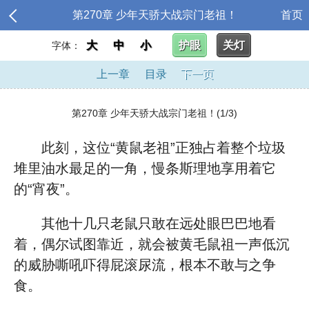
第270章 少年天骄大战宗门老祖！
首页
大
中
小
护眼
关灯
字体：
上一章
目录
下一页
第270章 少年天骄大战宗门老祖！(1/3)
此刻，这位“黄鼠老祖”正独占着整个垃圾
堆里油水最足的一角，慢条斯理地享用着它
的“宵夜”。
其他十几只老鼠只敢在远处眼巴巴地看
着，偶尔试图靠近，就会被黄毛鼠祖一声低沉
的威胁嘶吼吓得屁滚尿流，根本不敢与之争
食。