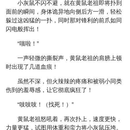
小灰鼠不闪不避，就在黄鼠老祖即将扑到
面前的瞬间，身体诡异地向侧后方一滑，轻松
躲过这凶猛的一扑，同时那对锋利的前爪如同
闪电般挥出！
“嗤啦！”
一声轻微的撕裂声，黄鼠老祖的肩膀上顿
时出现了几道血痕！
虽然不深，但火辣辣的疼痛和被弱小同类
伤到的羞辱感，让它彻底疯狂了！
“吱吱吱！（找死！）”
黄鼠老祖怒吼着，再次扑上，速度更快，
力量更猛，试图用体重和蛮力将小灰鼠压垮。