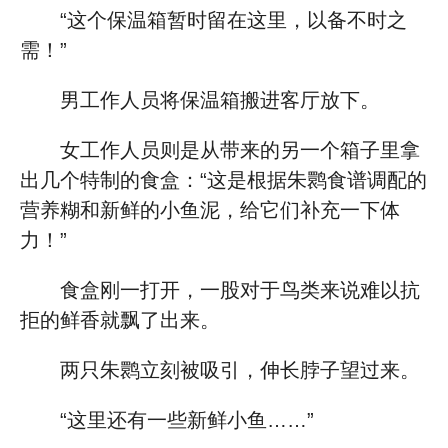
“这个保温箱暂时留在这里，以备不时之
需！”
男工作人员将保温箱搬进客厅放下。
女工作人员则是从带来的另一个箱子里拿
出几个特制的食盒：“这是根据朱鹮食谱调配的
营养糊和新鲜的小鱼泥，给它们补充一下体
力！”
食盒刚一打开，一股对于鸟类来说难以抗
拒的鲜香就飘了出来。
两只朱鹮立刻被吸引，伸长脖子望过来。
“这里还有一些新鲜小鱼……”