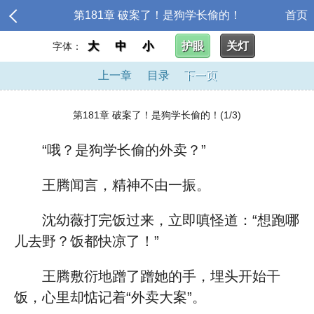
第181章 破案了！是狗学长偷的！
首页
大
中
小
护眼
关灯
字体：
上一章
目录
下一页
第181章 破案了！是狗学长偷的！(1/3)
“哦？是狗学长偷的外卖？”
王腾闻言，精神不由一振。
沈幼薇打完饭过来，立即嗔怪道：“想跑哪
儿去野？饭都快凉了！”
王腾敷衍地蹭了蹭她的手，埋头开始干
饭，心里却惦记着“外卖大案”。