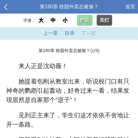
第180章 校园外卖总被偷？
首页
大
中
小
护眼
关灯
字体：
上一章
目录
下一页
第180章 校园外卖总被偷？(1/3)
来人正是沈幼薇！
她提着包刚从教室出来，听说校门口有只
神奇的鹦鹉引起轰动，好奇过来一看，结果发
现居然是自家那个“逆子”！
见到正主来了，学生们这才依依不舍地让
开一条路。