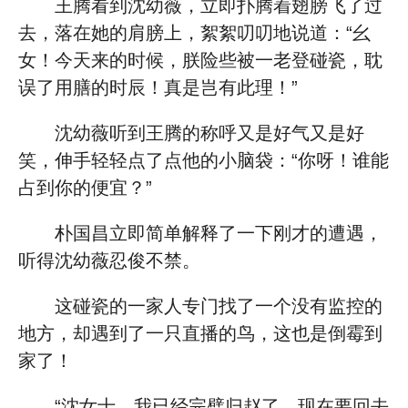
王腾看到沈幼薇，立即扑腾着翅膀飞了过
去，落在她的肩膀上，絮絮叨叨地说道：“幺
女！今天来的时候，朕险些被一老登碰瓷，耽
误了用膳的时辰！真是岂有此理！”
沈幼薇听到王腾的称呼又是好气又是好
笑，伸手轻轻点了点他的小脑袋：“你呀！谁能
占到你的便宜？”
朴国昌立即简单解释了一下刚才的遭遇，
听得沈幼薇忍俊不禁。
这碰瓷的一家人专门找了一个没有监控的
地方，却遇到了一只直播的鸟，这也是倒霉到
家了！
“沈女士，我已经完璧归赵了，现在要回去