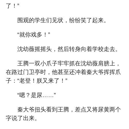
了！”
围观的学生们见状，纷纷笑了起来。
“就你戏多！”
沈幼薇摇摇头，然后转身向着学校走去。
王腾一双小爪子牢牢抓在沈幼薇肩膀上，
在路过门卫亭时，他甚至还冲着秦大爷挥挥爪
子：“老登！朕又来了！”
“嗯？是尿……”
秦大爷扭头看到王腾，差点又将尿黄两个
字说了出来。