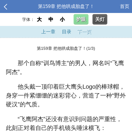
第159章 把他哄成胎盘了！
首页
大
中
小
护眼
关灯
字体：
上一章
目录
下一页
第159章 把他哄成胎盘了！(1/3)
那个自称“训鸟博主”的男人，网名叫“飞鹰
阿杰”。
他头戴一顶印着巨大鹰头Logo的棒球帽，
身穿一件紧绷绷的迷彩背心，营造了一种“野外
硬汉”的气质。
“飞鹰阿杰”还没有意识到问题的严重性，
此刻正对着自己的手机镜头唾沫横飞：