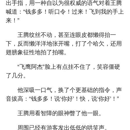
出手指，用一种自以为很权威的语气对着王腾
喊道：“钱多多！听口令！过来！飞到我的手上
来！”
王腾纹丝不动，甚至连眼皮都懒得抬一
下，反而懒洋洋地张开嘴，打了个哈欠，还用
翅膀象征性地拍了拍嘴。
“飞鹰阿杰”脸上有点挂不住了，笑容僵硬
了几分。
他深吸一口气，换了个更基础的指令，声
音拔高：“钱多多！说‘你好’！快，说‘你好’！”
王腾用看智障的眼神瞥了他一眼。
周围已经有游客发出低低的哄笑声。