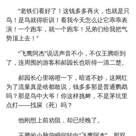
“老铁们看好了！这钱多多再火，也就是只
鸟！是鸟就得听训！看我今天怎么让它乖乖表
演！一个跑车，就一个跑车！兄弟们给我把气
势顶上去！”
“飞鹰阿杰”说话声音不小，不仅王腾听到
了，连周围的游客和郝园长也听得一清二楚。
郝园长心里咯噔一下，暗道不妙，这网红
为了流量真是啥都敢说，钱多多那是普通鹦鹉
吗？那是鸟中大爷！你这样挑衅，不是茅坑里
点灯——找屎（死）吗？
他刚想上前劝阻，却已经晚了。
王腾的小脑袋瞬间转向“飞鹰阿杰”，那双