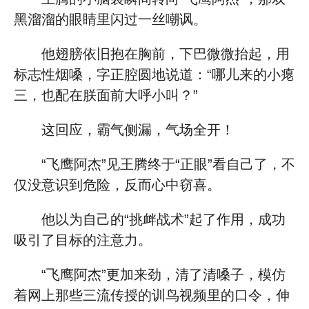
黑溜溜的眼睛里闪过一丝嘲讽。
他翅膀依旧抱在胸前，下巴微微抬起，用
标志性烟嗓，字正腔圆地说道：“哪儿来的小瘪
三，也配在朕面前大呼小叫？”
这回应，霸气侧漏，气场全开！
“飞鹰阿杰”见王腾终于“正眼”看自己了，不
仅没意识到危险，反而心中窃喜。
他以为自己的“挑衅战术”起了作用，成功
吸引了目标的注意力。
“飞鹰阿杰”更加来劲，清了清嗓子，模仿
着网上那些三流传授的训鸟视频里的口令，伸