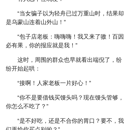
“当女骗子以为轻舟已过万重山时，结果却
是乌蒙山连着山外山！”
“包子店老板：嗨嗨嗨！我又来了嗷！百因
必有果，你的报应就是我！”
这时，周围的群众也早就看出端倪了，纷
纷开始起哄：
“接啊！人家老板一片好心！”
“你不是要借钱买馒头吗？现在馒头管够，
你怎么不吃了？”
“是不好吃，还是不合你的胃口？要不，我
们再给你买点别的？”