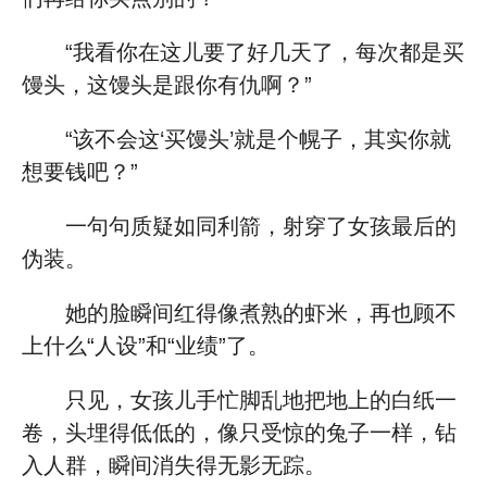
“我看你在这儿要了好几天了，每次都是买
馒头，这馒头是跟你有仇啊？”
“该不会这‘买馒头’就是个幌子，其实你就
想要钱吧？”
一句句质疑如同利箭，射穿了女孩最后的
伪装。
她的脸瞬间红得像煮熟的虾米，再也顾不
上什么“人设”和“业绩”了。
只见，女孩儿手忙脚乱地把地上的白纸一
卷，头埋得低低的，像只受惊的兔子一样，钻
入人群，瞬间消失得无影无踪。