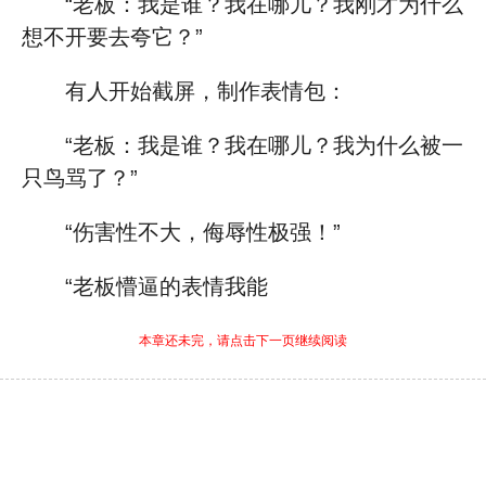
“老板：我是谁？我在哪儿？我刚才为什么
想不开要去夸它？”
有人开始截屏，制作表情包：
“老板：我是谁？我在哪儿？我为什么被一
只鸟骂了？”
“伤害性不大，侮辱性极强！”
“老板懵逼的表情我能
本章还未完，请点击下一页继续阅读