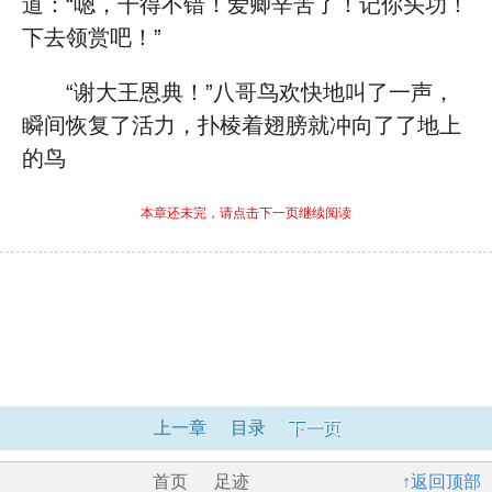
道：“嗯，干得不错！爱卿辛苦了！记你头功！
下去领赏吧！”
“谢大王恩典！”八哥鸟欢快地叫了一声，
瞬间恢复了活力，扑棱着翅膀就冲向了了地上
的鸟
本章还未完，请点击下一页继续阅读
上一章
目录
下一页
首页
足迹
↑返回顶部