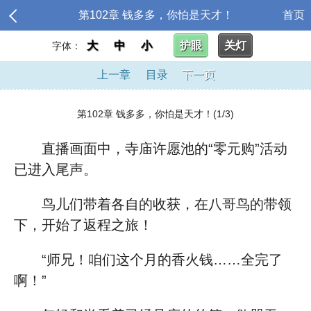
第102章 钱多多，你怕是天才！
首页
大
中
小
护眼
关灯
字体：
上一章
目录
下一页
第102章 钱多多，你怕是天才！(1/3)
直播画面中，寺庙许愿池的“零元购”活动
已进入尾声。
鸟儿们带着各自的收获，在八哥鸟的带领
下，开始了返程之旅！
“师兄！咱们这个月的香火钱……全完了
啊！”