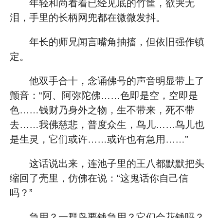
年轻和尚看着已经见底的竹筐，欲哭无
泪，手里的长柄网兜都在微微发抖。
年长的师兄闻言嘴角抽搐，但依旧强作镇
定。
他双手合十，念诵佛号的声音明显带上了
颤音：“阿、阿弥陀佛……色即是空，空即是
色……钱财乃身外之物，生不带来，死不带
去……我佛慈悲，普度众生，鸟儿……鸟儿也
是生灵，它们或许……或许也有急用……”
这话说出来，连池子里的王八都默默把头
缩回了壳里，仿佛在说：“这鬼话你自己信
吗？”
急用？一群鸟要钱急用？它们会花钱吗？