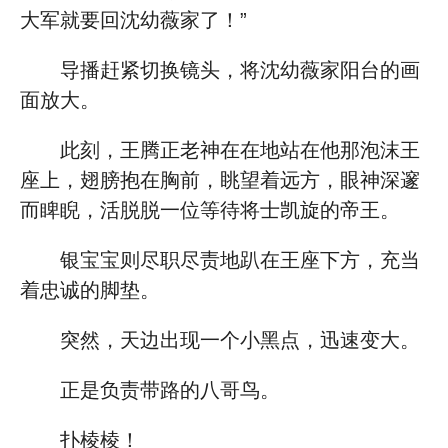
大军就要回沈幼薇家了！”
导播赶紧切换镜头，将沈幼薇家阳台的画
面放大。
此刻，王腾正老神在在地站在他那泡沫王
座上，翅膀抱在胸前，眺望着远方，眼神深邃
而睥睨，活脱脱一位等待将士凯旋的帝王。
银宝宝则尽职尽责地趴在王座下方，充当
着忠诚的脚垫。
突然，天边出现一个小黑点，迅速变大。
正是负责带路的八哥鸟。
扑棱棱！