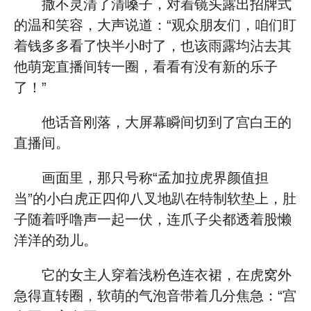
撒不灵清了清嗓子，对着镜头露出招牌式
的温和笑容，大声说道：“观众朋友们，咱们盯
着钱多多看了快半小时了，也该雨露均沾去其
他萌宠直播间转一圈，看看有没有新的乐子
了！”
他话音刚落，大屏幕瞬间切到了宫白王的
直播间。
画面里，那只号称“孟加拉虎界颜值担
当”的小白虎正四仰八叉地趴在特制软垫上，肚
子随着呼噜声一起一伏，连爪子尖都透着股懒
洋洋的劲儿。
它的女主人穿着浅粉色连衣裙，在虎窝外
急得直转圈，软萌的气泡音带着几分焦急：“宫