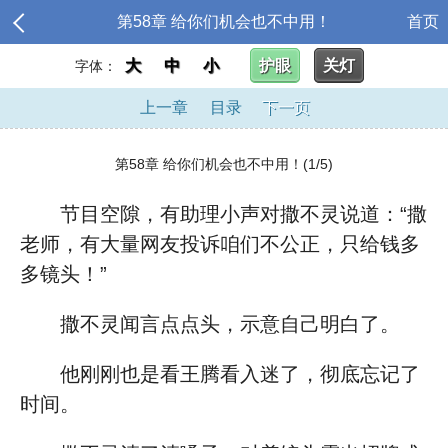
第58章 给你们机会也不中用！
首页
大
中
小
护眼
关灯
字体：
上一章
目录
下一页
第58章 给你们机会也不中用！(1/5)
节目空隙，有助理小声对撒不灵说道：“撒
老师，有大量网友投诉咱们不公正，只给钱多
多镜头！”
撒不灵闻言点点头，示意自己明白了。
他刚刚也是看王腾看入迷了，彻底忘记了
时间。