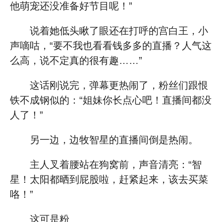
他萌宠还没准备好节目呢！”
说着她低头瞅了眼还在打呼的宫白王，小
声嘀咕，“要不我也看看钱多多的直播？人气这
么高，说不定真的很有趣……”
这话刚说完，弹幕更热闹了，粉丝们跟恨
铁不成钢似的：“姐妹你长点心吧！直播间都没
人了！”
另一边，边牧智星的直播间倒是热闹。
主人叉着腰站在狗窝前，声音清亮：“智
星！太阳都晒到屁股啦，赶紧起来，该去买菜
咯！”
这可是粉