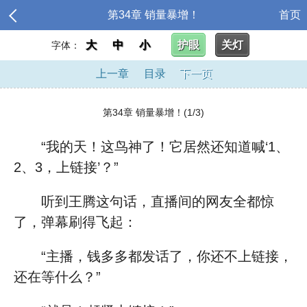
第34章 销量暴增！
首页
大
中
小
护眼
关灯
字体：
上一章
目录
下一页
第34章 销量暴增！(1/3)
“我的天！这鸟神了！它居然还知道喊‘1、
2、3，上链接’？”
听到王腾这句话，直播间的网友全都惊
了，弹幕刷得飞起：
“主播，钱多多都发话了，你还不上链接，
还在等什么？”