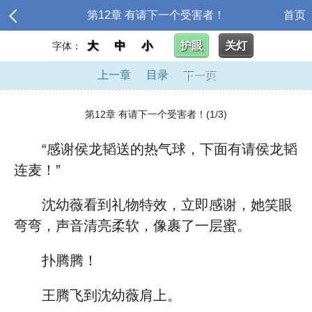
第12章 有请下一个受害者！
首页
大
中
小
护眼
关灯
字体：
上一章
目录
下一页
第12章 有请下一个受害者！(1/3)
“感谢侯龙韬送的热气球，下面有请侯龙韬
连麦！”
沈幼薇看到礼物特效，立即感谢，她笑眼
弯弯，声音清亮柔软，像裹了一层蜜。
扑腾腾！
王腾飞到沈幼薇肩上。