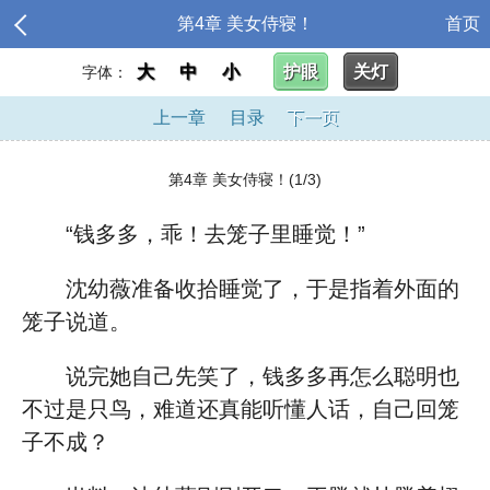
第4章 美女侍寝！
首页
大
中
小
护眼
关灯
字体：
上一章
目录
下一页
第4章 美女侍寝！(1/3)
“钱多多，乖！去笼子里睡觉！”
沈幼薇准备收拾睡觉了，于是指着外面的
笼子说道。
说完她自己先笑了，钱多多再怎么聪明也
不过是只鸟，难道还真能听懂人话，自己回笼
子不成？