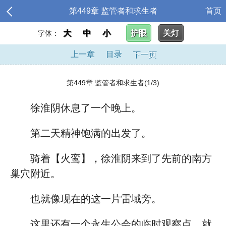
第449章 监管者和求生者
首页
大
中
小
护眼
关灯
字体：
上一章
目录
下一页
第449章 监管者和求生者(1/3)
徐淮阴休息了一个晚上。
第二天精神饱满的出发了。
骑着【火鸾】，徐淮阴来到了先前的南方
巢穴附近。
也就像现在的这一片雷域旁。
这里还有一个永生公会的临时观察点，就