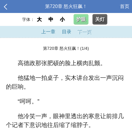
第720章 怒火狂飙！
首页
大
中
小
护眼
关灯
字体：
上一章
目录
下一页
第720章 怒火狂飙！(1/4)
高德政那张肥硕的脸上横肉乱颤。
他猛地一拍桌子，实木讲台发出一声沉闷
的巨响。
“呵呵。”
他冷笑一声，眼神里透出的寒意让前排几
个记者下意识地往后缩了缩脖子。