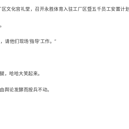
厂区文化宫礼堂，召开永胜体育入驻工厂区暨五千员工安置计划
。
，请他们现场‘指导’工作。”
腿，哈哈大笑起来。
由舆论发酵而按兵不动。