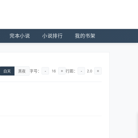
完本小说
小说排行
我的书架
字号：
-
+
行距：
-
+
16
2.0
白天
黑夜