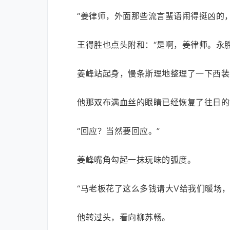
“姜律师，外面那些流言蜚语闹得挺凶的，
王得胜也点头附和：“是啊，姜律师。永
姜峰站起身，慢条斯理地整理了一下西装
他那双布满血丝的眼睛已经恢复了往日的
“回应？当然要回应。”
姜峰嘴角勾起一抹玩味的弧度。
“马老板花了这么多钱请大V给我们暖场
他转过头，看向柳苏畅。