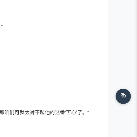
”
📚
咱们可就太对不起他的这番‘苦心’了。”