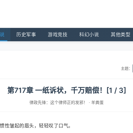
说
历史军事
游戏竞技
科幻小说
其他类型
主题：
第717章 一纸诉状，千万赔偿！[1 / 3]
律政先锋：这个律师正的发邪！
·
羊粪蛋
惯性皱起的眉头，轻轻叹了口气。