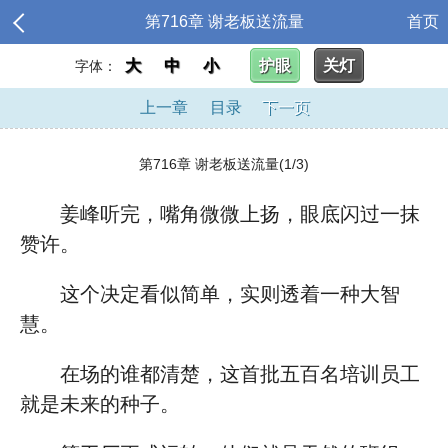
第716章 谢老板送流量
首页
大
中
小
护眼
关灯
字体：
上一章
目录
下一页
第716章 谢老板送流量(1/3)
姜峰听完，嘴角微微上扬，眼底闪过一抹
赞许。
这个决定看似简单，实则透着一种大智
慧。
在场的谁都清楚，这首批五百名培训员工
就是未来的种子。