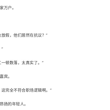
家万户。
金放假，他们居然在抗议？”
”
工一顿数落，太真实了。”
嘉宾。
？这完全不符合职场逻辑啊。”
昂扬的年轻人。