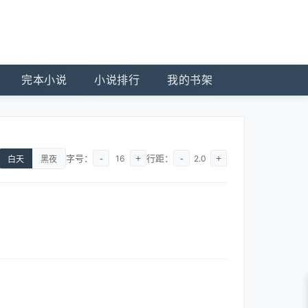
完本小说
小说排行
我的书架
字号：
-
+
行距：
-
+
16
2.0
白天
黑夜