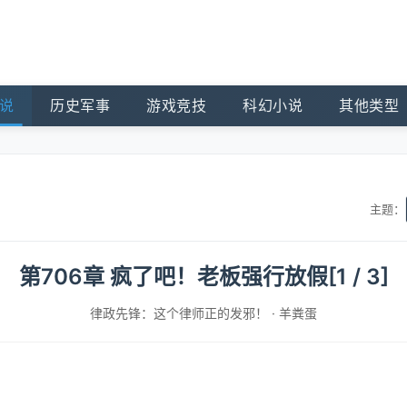
说
历史军事
游戏竞技
科幻小说
其他类型
主题：
第706章 疯了吧！老板强行放假[1 / 3]
律政先锋：这个律师正的发邪！
·
羊粪蛋