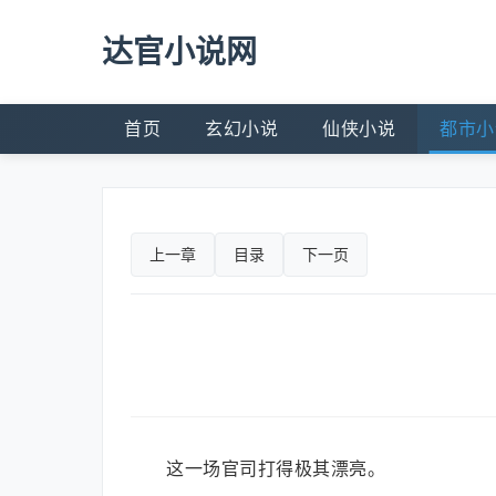
达官小说网
首页
玄幻小说
仙侠小说
都市小
上一章
目录
下一页
这一场官司打得极其漂亮。