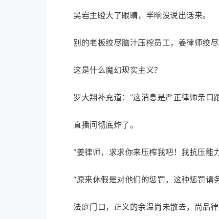
吴岩主瞪大了眼睛，半晌没说出话来。
别的老板绞尽脑汁压榨员工，姜律师绞尽
这是什么魔幻现实主义？
罗大翔补充道：“这消息是严正律师亲口
直播间彻底炸了。
“姜律师，求求你来压榨我吧！我抗压能力
“原来休假是对他们的惩罚，这种惩罚请
法庭门口，正义的余温尚未散去，尚品律