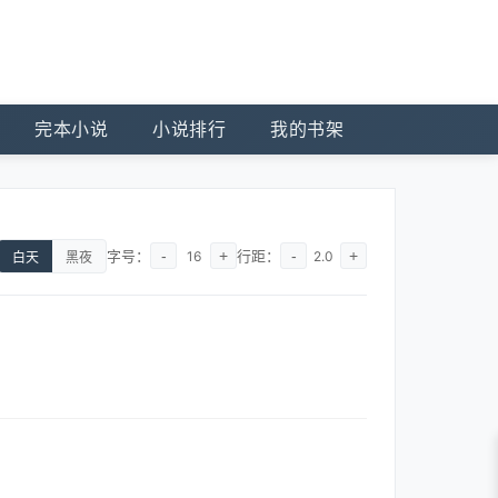
完本小说
小说排行
我的书架
字号：
-
+
行距：
-
+
16
2.0
白天
黑夜