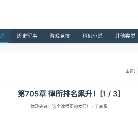
说
历史军事
游戏竞技
科幻小说
其他类型
主题：
第705章 律所排名飙升！[1 / 3]
律政先锋：这个律师正的发邪！
·
羊粪蛋