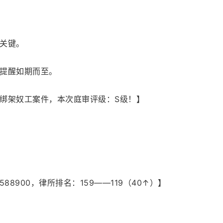
关键。
提醒如期而至。
绑架奴工案件，本次庭审评级：S级！】
588900，律所排名：159——119（40↑）】