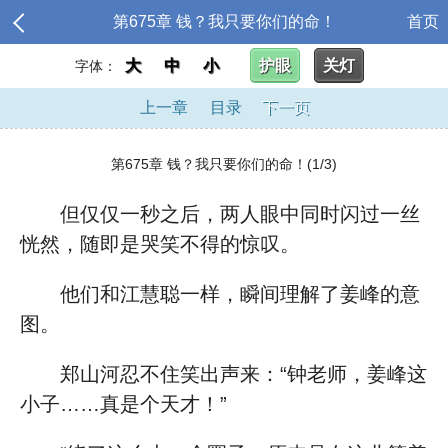
第675章 钱？我只要你们的命！
首页
大
中
小
护眼
关灯
字体：
上一章
目录
下一页
第675章 钱？我只要你们的命！(1/3)
但仅仅一秒之后，两人眼中同时闪过一丝
恍然，随即是哭笑不得的惊叹。
他们和江慧聪一样，瞬间理解了姜峰的意
图。
郑山河忍不住笑出声来：“钟老师，姜峰这
小子……真是个天才！”