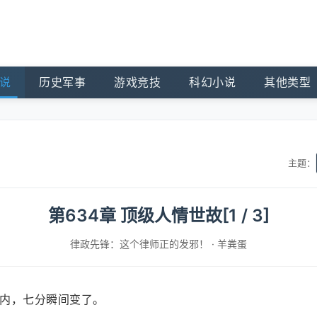
说
历史军事
游戏竞技
科幻小说
其他类型
主题：
第634章 顶级人情世故[1 / 3]
律政先锋：这个律师正的发邪！
·
羊粪蛋
内，七分瞬间变了。