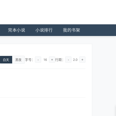
完本小说
小说排行
我的书架
字号：
-
+
行距：
-
+
16
2.0
白天
黑夜