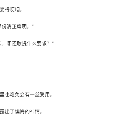
变得哽咽。
那份清正廉明。”
疚，哪还敢提什么要求？”
里也难免会有一丝受用。
露出了懊悔的神情。