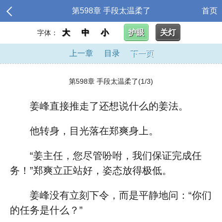
第598章 手段太温柔了
首页
大
中
小
护眼
关灯
字体：
上一章
目录
下一页
第598章 手段太温柔了(1/3)
姜峰直接推走了还想说什么的姜法。
他转身，目光落在郑爽身上。
“姜主任，您尽管吩咐，我们保证完成任
务！”郑爽立正站好，姿态放得极低。
姜峰没有立刻下令，而是平静地问：“你们
的任务是什么？”