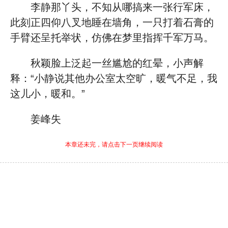
李静那丫头，不知从哪搞来一张行军床，
此刻正四仰八叉地睡在墙角，一只打着石膏的
手臂还呈托举状，仿佛在梦里指挥千军万马。
秋颖脸上泛起一丝尴尬的红晕，小声解
释：“小静说其他办公室太空旷，暖气不足，我
这儿小，暖和。”
姜峰失
本章还未完，请点击下一页继续阅读