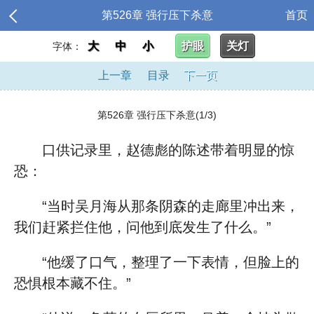
第526章 强行压下杀意
首页
大
中
小
护眼
关灯
字体：
上一章
目录
下一页
第526章 强行压下杀意(1/3)
口供记录里，赵德彪的陈述带着明显的惊
恐：
“当时吴月海从那条阴森的走廊里冲出来，
我们赶紧拦住他，问他到底发生了什么。”
“他缓了口气，整理了一下表情，但脸上的
恐惧根本藏不住。”