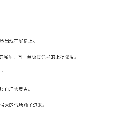
脸出现在屏幕上。
人的嘴角，有一丝极其诡异的上扬弧度。
”
底直冲天灵盖。
强大的气场涌了进来。