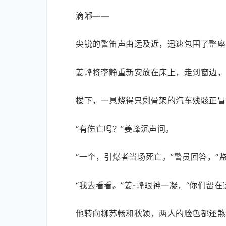
滴嘟——
尖锐的警笛声由远及近，迅速包围了整座
姜峰将李静重新安放在床上，走到窗边，
楼下，一具烧得只剩骨架的汽车残骸正冒
“有伤亡吗？”姜峰沉声问。
“一个，引爆者当场死亡。”警员回答，“
“我去看看。”姜-峰眼神一凝，“你们留在
他转向柳苏畅和秋颖，两人的脸色都还煞