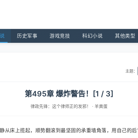
说
历史军事
游戏竞技
科幻小说
其他类型
主题：
第495章 爆炸警告！[1 / 3]
律政先锋：这个律师正的发邪！
·
羊粪蛋
静从床上揽起，顺势翻滚到最坚固的承重墙角落，用自己的后