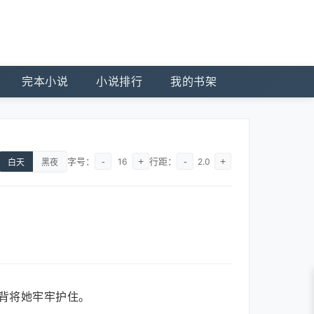
完本小说
小说排行
我的书架
字号：
-
+
行距：
-
+
16
2.0
白天
黑夜
背将她牢牢护住。