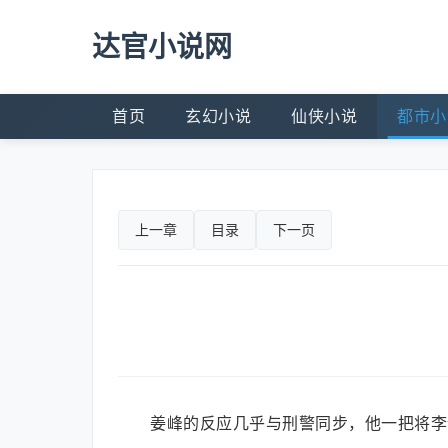
达官小说网
首页
玄幻小说
仙侠小说
都市小
上一章
目录
下一页
姜峰的反应几乎与刑警同步，他一把将李