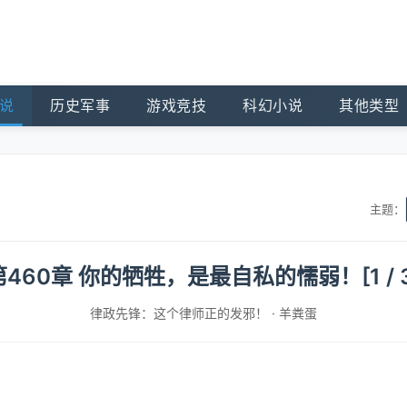
说
历史军事
游戏竞技
科幻小说
其他类型
主题：
第460章 你的牺牲，是最自私的懦弱！[1 / 3
律政先锋：这个律师正的发邪！
·
羊粪蛋