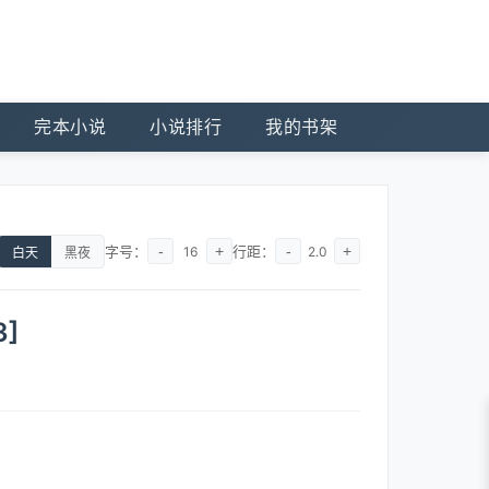
完本小说
小说排行
我的书架
字号：
-
+
行距：
-
+
16
2.0
白天
黑夜
]