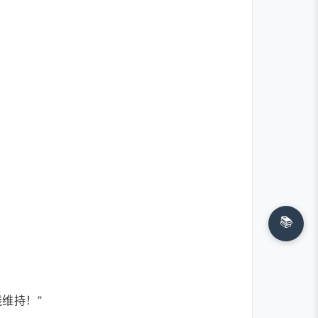
📚
维持！”