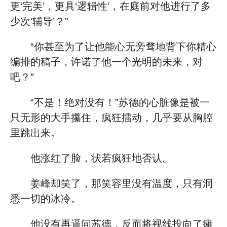
更‘完美’，更具‘逻辑性’，在庭前对他进行了多
少次‘辅导’？”
“你甚至为了让他能心无旁骛地背下你精心
编排的稿子，许诺了他一个光明的未来，对
吧？”
“不是！绝对没有！”苏德的心脏像是被一
只无形的大手攥住，疯狂擂动，几乎要从胸腔
里跳出来。
他涨红了脸，状若疯狂地否认。
姜峰却笑了，那笑容里没有温度，只有洞
悉一切的冰冷。
他没有再逼问苏德，反而将视线投向了瘫