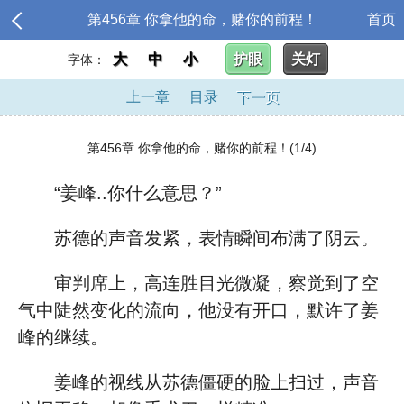
第456章 你拿他的命，赌你的前程！
首页
大
中
小
护眼
关灯
字体：
上一章
目录
下一页
第456章 你拿他的命，赌你的前程！(1/4)
“姜峰..你什么意思？”
苏德的声音发紧，表情瞬间布满了阴云。
审判席上，高连胜目光微凝，察觉到了空
气中陡然变化的流向，他没有开口，默许了姜
峰的继续。
姜峰的视线从苏德僵硬的脸上扫过，声音