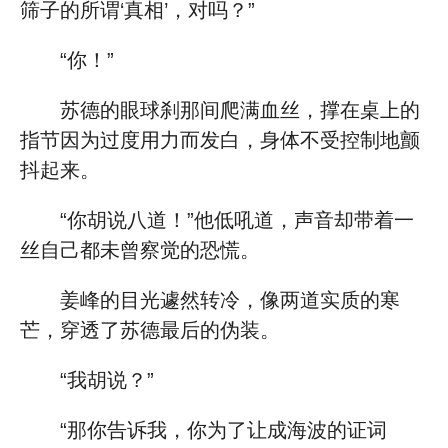
筛子的所谓‘真相’，对吗？”
“你！”
苏德的眼球刹那间爬满血丝，撑在桌上的
指节因为过度用力而发白，身体不受控制地颤
抖起来。
“你胡说八道！”他低吼道，声音却带着一
丝自己都未曾察觉的恐慌。
姜峰的目光遽然转冷，像两道实质的寒
芒，穿透了苏德最后的伪装。
“我胡说？”
“那你告诉我，你为了让成海波的证词