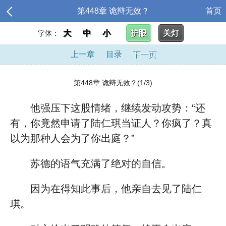
第448章 诡辩无效？
首页
大
中
小
护眼
关灯
字体：
上一章
目录
下一页
第448章 诡辩无效？(1/3)
他强压下这股情绪，继续发动攻势：“还
有，你竟然申请了陆仁琪当证人？你疯了？真
以为那种人会为了你出庭？”
苏德的语气充满了绝对的自信。
因为在得知此事后，他亲自去见了陆仁
琪。