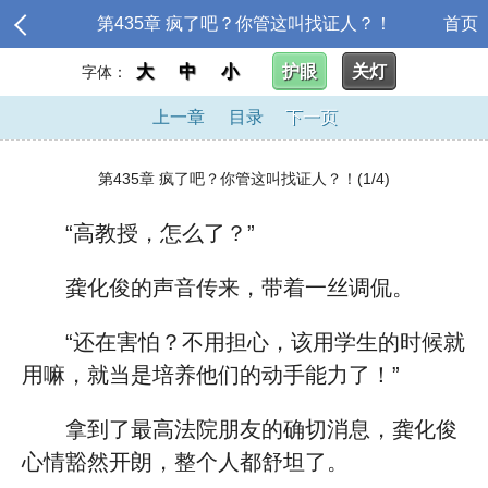
第435章 疯了吧？你管这叫找证人？！
首页
大
中
小
护眼
关灯
字体：
上一章
目录
下一页
第435章 疯了吧？你管这叫找证人？！(1/4)
“高教授，怎么了？”
龚化俊的声音传来，带着一丝调侃。
“还在害怕？不用担心，该用学生的时候就
用嘛，就当是培养他们的动手能力了！”
拿到了最高法院朋友的确切消息，龚化俊
心情豁然开朗，整个人都舒坦了。