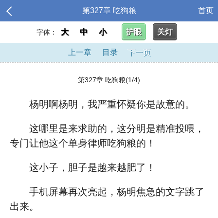
第327章 吃狗粮
首页
大
中
小
护眼
关灯
字体：
上一章
目录
下一页
第327章 吃狗粮(1/4)
杨明啊杨明，我严重怀疑你是故意的。
这哪里是来求助的，这分明是精准投喂，
专门让他这个单身律师吃狗粮的！
这小子，胆子是越来越肥了！
手机屏幕再次亮起，杨明焦急的文字跳了
出来。