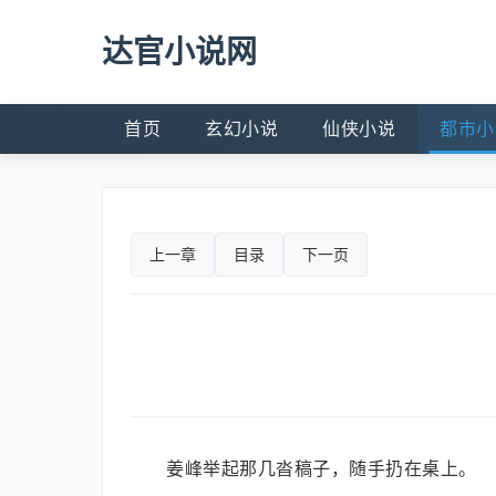
达官小说网
首页
玄幻小说
仙侠小说
都市小
上一章
目录
下一页
姜峰举起那几沓稿子，随手扔在桌上。