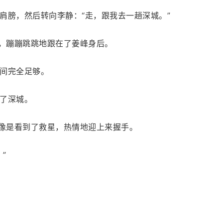
肩膀，然后转向李静：“走，跟我去一趟深城。”
活，蹦蹦跳跳地跟在了姜峰身后。
间完全足够。
了深城。
，像是看到了救星，热情地迎上来握手。
”