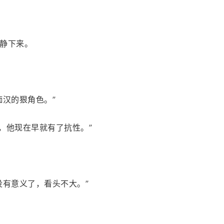
静下来。
痴汉的狠角色。”
次，他现在早就有了抗性。”
没有意义了，看头不大。”