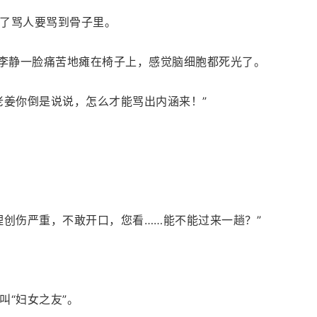
了骂人要骂到骨子里。
”李静一脸痛苦地瘫在椅子上，感觉脑细胞都死光了。
老姜你倒是说说，怎么才能骂出内涵来！”
理创伤严重，不敢开口，您看……能不能过来一趟？”
叫“妇女之友”。