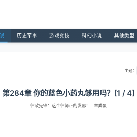
说
历史军事
游戏竞技
科幻小说
其他类型
主题：
第284章 你的蓝色小药丸够用吗？[1 / 4]
律政先锋：这个律师正的发邪！
·
羊粪蛋