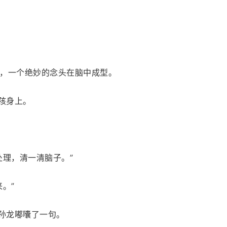
，一个绝妙的念头在脑中成型。
孩身上。
处理，清一清脑子。”
。”
”孙龙嘟囔了一句。