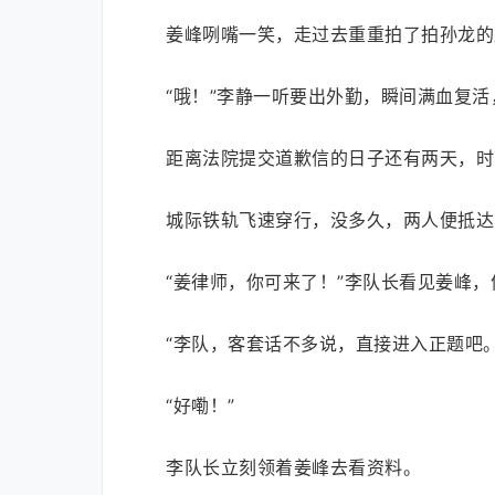
姜峰咧嘴一笑，走过去重重拍了拍孙龙的
“哦！”李静一听要出外勤，瞬间满血复
距离法院提交道歉信的日子还有两天，时
城际铁轨飞速穿行，没多久，两人便抵达
“姜律师，你可来了！”李队长看见姜峰
“李队，客套话不多说，直接进入正题吧。
“好嘞！”
李队长立刻领着姜峰去看资料。