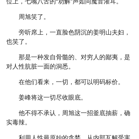
位上，七嘴八舌的“劝解”声如同魔音灌耳。
周旭笑了。
旁听席上，一直脸色阴沉的姜明山夫妇，
也笑了。
那是一种发自骨髓的、对穷人的鄙夷，是
对人性肮脏一面的洞悉。
在他们看来，一切，都可以明码标价。
姜峰将这一切尽收眼底。
他不得不承认，周旭这一招釜底抽薪，确
实毒辣。
利用人性最原始的贪婪，从内部瓦解受害