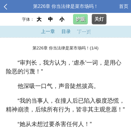
第226章 你当法律是菜市场吗！
首页
大
中
小
护眼
关灯
字体：
上一章
目录
下一页
第226章 你当法律是菜市场吗！(1/4)
“审判长，我方认为，‘虐杀’一词，是用心
险恶的污蔑！”
他深吸一口气，声音陡然拔高。
“我的当事人，在撞人后已陷入极度恐慌，
精神崩溃，后续所有行为，皆非其主观意愿！”
“她从未想过要杀害任何人！”