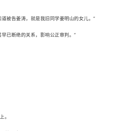
知道被告姜涛，就是我旧同学姜明山的女儿。”
层早已断绝的关系，影响公正审判。”
上。