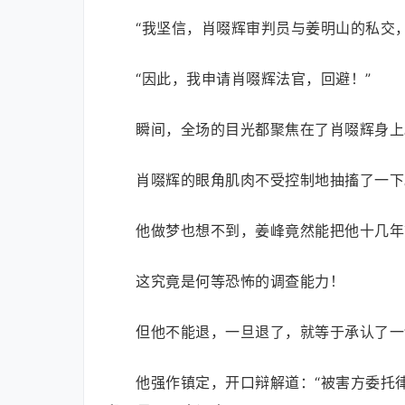
“我坚信，肖啜辉审判员与姜明山的私交
“因此，我申请肖啜辉法官，回避！”
瞬间，全场的目光都聚焦在了肖啜辉身上
肖啜辉的眼角肌肉不受控制地抽搐了一下
他做梦也想不到，姜峰竟然能把他十几年
这究竟是何等恐怖的调查能力！
但他不能退，一旦退了，就等于承认了一
他强作镇定，开口辩解道：“被害方委托