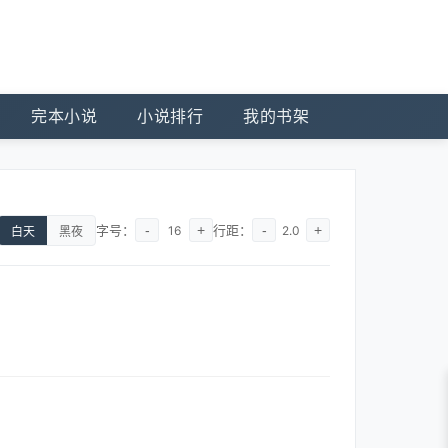
完本小说
小说排行
我的书架
字号：
-
+
行距：
-
+
16
2.0
白天
黑夜