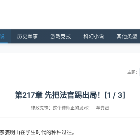
说
历史军事
游戏竞技
科幻小说
其他类型
主题：
第217章 先把法官踢出局！[1 / 3]
律政先锋：这个律师正的发邪！
·
羊粪蛋
亲姜明山在学生时代的种种过往。