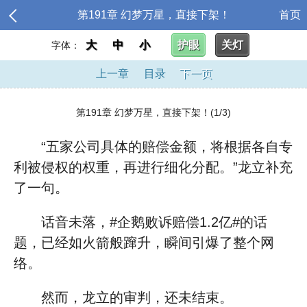
第191章 幻梦万星，直接下架！
首页
大
中
小
护眼
关灯
字体：
上一章
目录
下一页
第191章 幻梦万星，直接下架！(1/3)
“五家公司具体的赔偿金额，将根据各自专
利被侵权的权重，再进行细化分配。”龙立补充
了一句。
话音未落，#企鹅败诉赔偿1.2亿#的话
题，已经如火箭般蹿升，瞬间引爆了整个网
络。
然而，龙立的审判，还未结束。