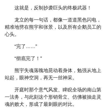
这就是，反制抄袭巨头的终极武器！
龙立的每一句话，都像一道道黑色闪电，
精准地劈在熊宇和张景，以及所有企鹅员工的
心头。
“完了……”
“彻底完了！”
熊宇失魂落魄地晃动着身体，勉强从地上
站起，眼神空洞，再无一丝神采。
开庭时那个意气风发、睥睨全场的南山第
一法务，与此刻这个形销骨立、仿佛被抽走灵
魂的败犬，形成了最刺眼的对比。