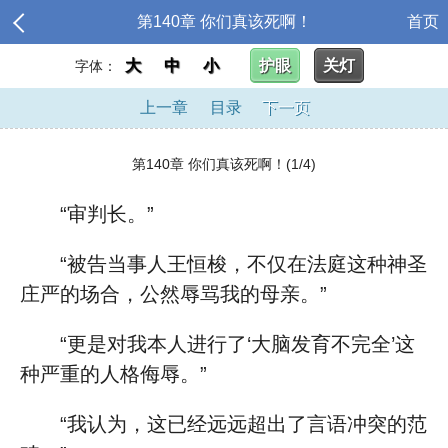
第140章 你们真该死啊！
首页
大
中
小
护眼
关灯
字体：
上一章
目录
下一页
第140章 你们真该死啊！(1/4)
“审判长。”
“被告当事人王恒梭，不仅在法庭这种神圣
庄严的场合，公然辱骂我的母亲。”
“更是对我本人进行了‘大脑发育不完全’这
种严重的人格侮辱。”
“我认为，这已经远远超出了言语冲突的范