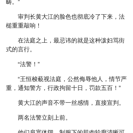
畴。”
审判长黄大江的脸色也彻底冷了下来，法
槌重重敲响！
在法庭之上，最忌讳的就是这种泼妇骂街
式的言行。
“法警！”
“王恒梭藐视法庭，公然侮辱他人，情节严
重，通知警方，行政拘留十日，罚款五百！”
黄大江的声音不带一丝感情，直接宣判。
两名法警立刻上前。
他们肩宽体阔，制服下的肌肉轮廓清晰可