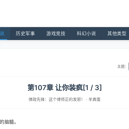
说
历史军事
游戏竞技
科幻小说
其他类型
主题：
第107章 让你装疯[1 / 3]
律政先锋：这个律师正的发邪！
·
羊粪蛋
的脑髓。