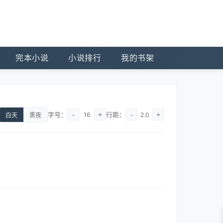
完本小说
小说排行
我的书架
字号：
-
+
行距：
-
+
16
2.0
白天
黑夜