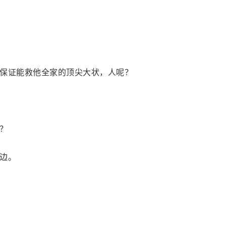
保证能救他全家的顶尖大状，人呢？
？
边。