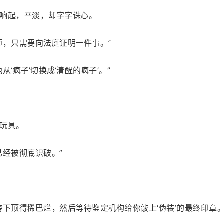
响起，平淡，却字字诛心。
师，只需要向法庭证明一件事。”
‘疯子’切换成‘清醒的疯子’。”
玩具。
已经被彻底识破。”
下顶得稀巴烂，然后等待鉴定机构给你敲上‘伪装’的最终印章