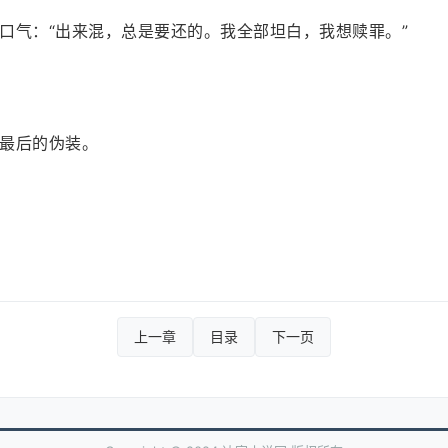
口气：“出来混，总是要还的。我全部坦白，我想赎罪。”
最后的伪装。
上一章
目录
下一页