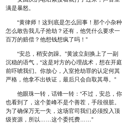
满是暴怒。
“黄律师！这到底是怎么回事！那个小杂种
怎么敢告我儿子抢劫？还有，他凭什么要求一
百万的赔偿？他想钱想疯了吗！”
“安总，稍安勿躁。”黄波立刻换上了一副
沉稳的语气，“这是对方的心理战术，想在开庭
前吓唬我们。你放心，入室抢劫罪的认定何其
严格，他拿不出铁证，最后只会自取其辱。”
他眼珠一转，话锋一转：“不过，安总，你
也看到了，这个姜峰不是个善茬，手段很脏。
为了确保万无一失，这场官司我们必须投入顶
级资源，所以……这个委托费……”