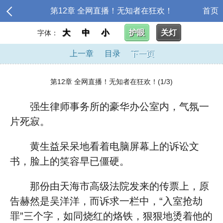
第12章 全网直播！无知者在狂欢！
首页
大
中
小
护眼
关灯
字体：
上一章
目录
下一页
第12章 全网直播！无知者在狂欢！(1/3)
强生律师事务所的豪华办公室内，气氛一
片死寂。
黄生益呆呆地看着电脑屏幕上的诉讼文
书，脸上的笑容早已僵硬。
那份由天海市高级法院发来的传票上，原
告赫然是吴洋洋，而诉求一栏中，“入室抢劫
罪”三个字，如同烧红的烙铁，狠狠地烫着他的